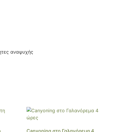
τητες αναψυχής
η
Canyoning στο Γαλανόρεμα 4